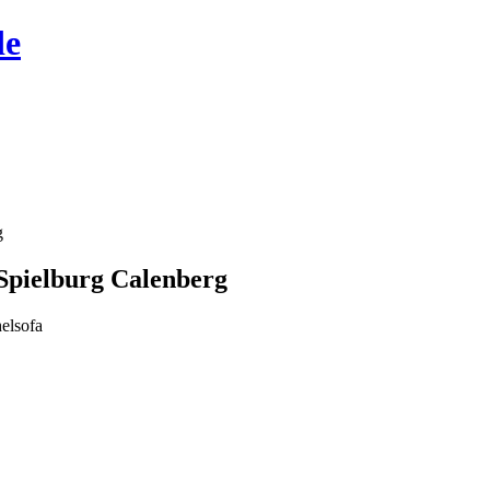
de
g
 Spielburg Calenberg
elsofa