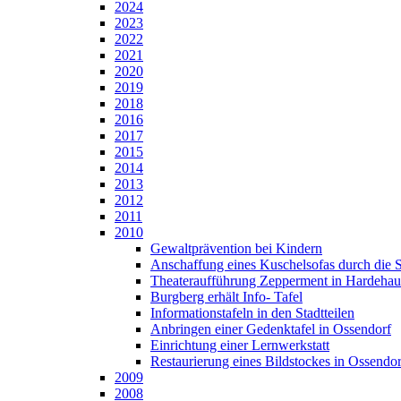
2024
2023
2022
2021
2020
2019
2018
2016
2017
2015
2014
2013
2012
2011
2010
Gewaltprävention bei Kindern
Anschaffung eines Kuschelsofas durch die 
Theateraufführung Zepperment in Hardehau
Burgberg erhält Info- Tafel
Informationstafeln in den Stadtteilen
Anbringen einer Gedenktafel in Ossendorf
Einrichtung einer Lernwerkstatt
Restaurierung eines Bildstockes in Ossendor
2009
2008